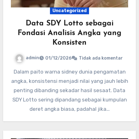
Uncategorized
Data SDY Lotto sebagai
Fondasi Analisis Angka yang
Konsisten
admin
01/12/2026
Tidak ada komentar
Dalam paito warna sidney dunia pengamatan
angka, konsistensi menjadi nilai yang jauh lebih
penting dibanding sekadar hasil sesaat. Data
SDY Lotto sering dipandang sebagai kumpulan
deret angka biasa, padahal jika…