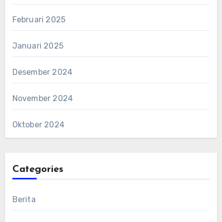
Februari 2025
Januari 2025
Desember 2024
November 2024
Oktober 2024
Categories
Berita