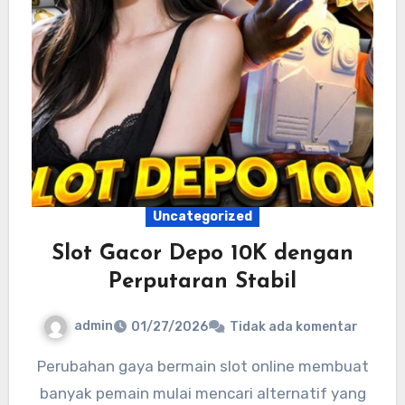
Uncategorized
Slot Gacor Depo 10K dengan
Perputaran Stabil
admin
01/27/2026
Tidak ada komentar
Perubahan gaya bermain slot online membuat
banyak pemain mulai mencari alternatif yang