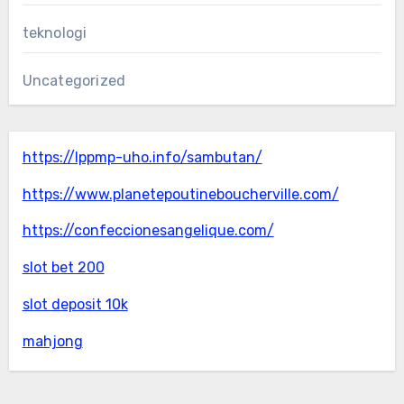
teknologi
Uncategorized
https://lppmp-uho.info/sambutan/
https://www.planetepoutineboucherville.com/
https://confeccionesangelique.com/
slot bet 200
slot deposit 10k
mahjong