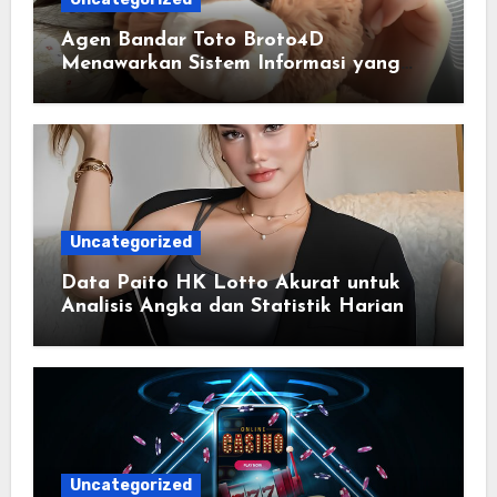
Agen Bandar Toto Broto4D
Menawarkan Sistem Informasi yang
Lebih Terstruktur
Uncategorized
Data Paito HK Lotto Akurat untuk
Analisis Angka dan Statistik Harian
Uncategorized