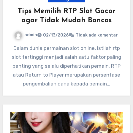
Tips Memilih RTP Slot Gacor
agar Tidak Mudah Boncos
admin
02/13/2026
Tidak ada komentar
Dalam dunia permainan slot online, istilah rtp
slot tertinggi menjadi salah satu faktor paling
penting yang selalu diperhatikan pemain. RTP
atau Return to Player merupakan persentase
pengembalian dana kepada pemain…