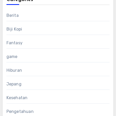
Berita
Biji Kopi
Fantasy
game
Hiburan
Jepang
Kesehatan
Pengetahuan