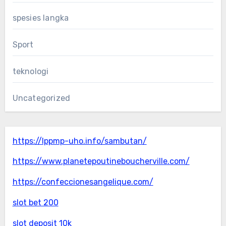
spesies langka
Sport
teknologi
Uncategorized
https://lppmp-uho.info/sambutan/
https://www.planetepoutineboucherville.com/
https://confeccionesangelique.com/
slot bet 200
slot deposit 10k