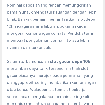
Nominal deposit yang rendah memungkinkan
pemain untuk mengatur keuangan dengan lebih
bijak. Banyak pemain memanfaatkan slot depo
10k sebagai sarana hiburan, bukan sekadar
mengejar kemenangan semata. Pendekatan ini
membuat pengalaman bermain terasa lebih
nyaman dan terkendali.
Selain itu, kemunculan
slot gacor depo 10k
menambah daya tarik tersendiri. Istilah slot
gacor biasanya merujuk pada permainan yang
dianggap lebih sering memberikan kemenangan
atau bonus. Walaupun sistem slot bekerja
secara acak, pengalaman pemain sering kali
menunjukkan bahwa ada game tertentu yang