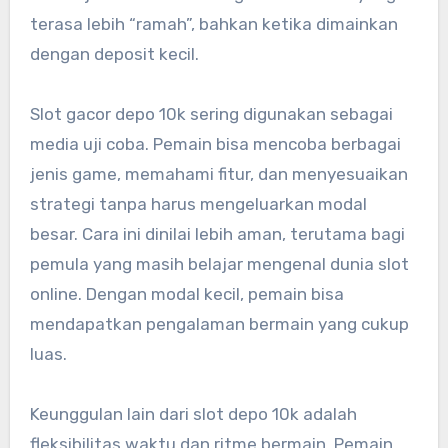
terasa lebih “ramah”, bahkan ketika dimainkan
dengan deposit kecil.
Slot gacor depo 10k sering digunakan sebagai
media uji coba. Pemain bisa mencoba berbagai
jenis game, memahami fitur, dan menyesuaikan
strategi tanpa harus mengeluarkan modal
besar. Cara ini dinilai lebih aman, terutama bagi
pemula yang masih belajar mengenal dunia slot
online. Dengan modal kecil, pemain bisa
mendapatkan pengalaman bermain yang cukup
luas.
Keunggulan lain dari slot depo 10k adalah
fleksibilitas waktu dan ritme bermain. Pemain