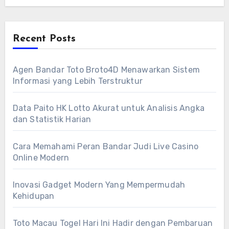
Recent Posts
Agen Bandar Toto Broto4D Menawarkan Sistem
Informasi yang Lebih Terstruktur
Data Paito HK Lotto Akurat untuk Analisis Angka
dan Statistik Harian
Cara Memahami Peran Bandar Judi Live Casino
Online Modern
Inovasi Gadget Modern Yang Mempermudah
Kehidupan
Toto Macau Togel Hari Ini Hadir dengan Pembaruan