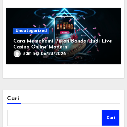
Uncategorized
Cara Memahami Peran Bandar Judi Live
Casino Online Modern
admin
06/23/2026
Cari
Cari