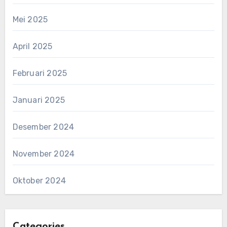
Mei 2025
April 2025
Februari 2025
Januari 2025
Desember 2024
November 2024
Oktober 2024
Categories