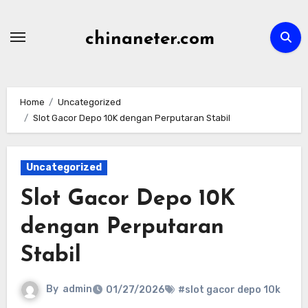
Skip
to
chinaneter.com
content
Home
Uncategorized
Slot Gacor Depo 10K dengan Perputaran Stabil
Uncategorized
Slot Gacor Depo 10K
dengan Perputaran
Stabil
By
admin
01/27/2026
#slot gacor depo 10k