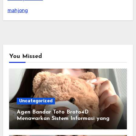
mahjong
You Missed
Uncategorized
Agen Bandar Toto Broto4D
Menawarkan Sistem Informasi yang
Lebih Terstruktur