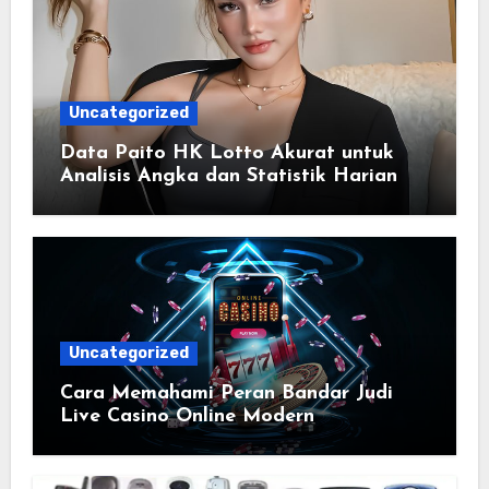
Uncategorized
Data Paito HK Lotto Akurat untuk
Analisis Angka dan Statistik Harian
Uncategorized
Cara Memahami Peran Bandar Judi
Live Casino Online Modern