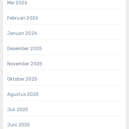
Mei 2026
Februari 2026
Januari 2026
Desember 2025
November 2025
Oktober 2025
Agustus 2025
Juli 2025
Juni 2025