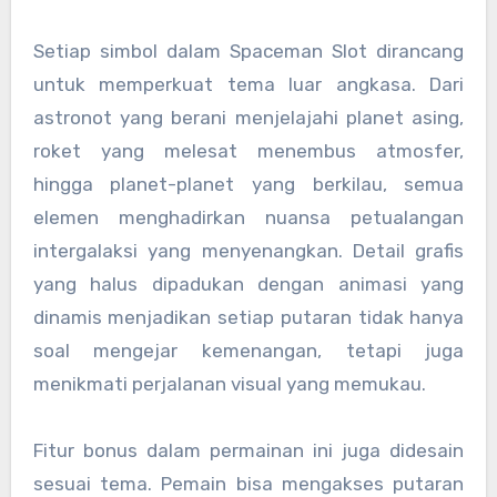
Setiap simbol dalam Spaceman Slot dirancang
untuk memperkuat tema luar angkasa. Dari
astronot yang berani menjelajahi planet asing,
roket yang melesat menembus atmosfer,
hingga planet-planet yang berkilau, semua
elemen menghadirkan nuansa petualangan
intergalaksi yang menyenangkan. Detail grafis
yang halus dipadukan dengan animasi yang
dinamis menjadikan setiap putaran tidak hanya
soal mengejar kemenangan, tetapi juga
menikmati perjalanan visual yang memukau.
Fitur bonus dalam permainan ini juga didesain
sesuai tema. Pemain bisa mengakses putaran