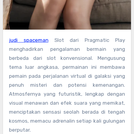
judi spaceman
Slot dari Pragmatic Play
menghadirkan pengalaman bermain yang
berbeda dari slot konvensional. Mengusung
tema luar angkasa, permainan ini membawa
pemain pada perjalanan virtual di galaksi yang
penuh misteri dan potensi kemenangan.
Atmosfernya yang futuristik, lengkap dengan
visual menawan dan efek suara yang memikat,
menciptakan sensasi seolah berada di tengah
kosmos, memacu adrenalin setiap kali gulungan
berputar.