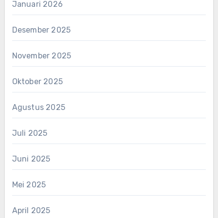
Januari 2026
Desember 2025
November 2025
Oktober 2025
Agustus 2025
Juli 2025
Juni 2025
Mei 2025
April 2025