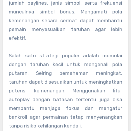
jumlah paylines, jenis simbol, serta frekuensi
munculnya simbol bonus. Mengamati pola
kemenangan secara cermat dapat membantu
pemain menyesuaikan taruhan agar lebih
efektif.
Salah satu strategi populer adalah memulai
dengan taruhan kecil untuk mengenali pola
putaran. Seiring pemahaman meningkat,
taruhan dapat disesuaikan untuk meningkatkan
potensi kemenangan. Menggunakan fitur
autoplay dengan batasan tertentu juga bisa
membantu menjaga fokus dan mengatur
bankroll agar permainan tetap menyenangkan
tanpa risiko kehilangan kendali.