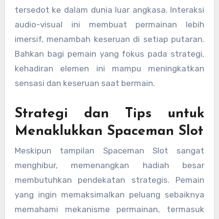
tersedot ke dalam dunia luar angkasa. Interaksi
audio-visual ini membuat permainan lebih
imersif, menambah keseruan di setiap putaran.
Bahkan bagi pemain yang fokus pada strategi,
kehadiran elemen ini mampu meningkatkan
sensasi dan keseruan saat bermain.
Strategi dan Tips untuk
Menaklukkan Spaceman Slot
Meskipun tampilan Spaceman Slot sangat
menghibur, memenangkan hadiah besar
membutuhkan pendekatan strategis. Pemain
yang ingin memaksimalkan peluang sebaiknya
memahami mekanisme permainan, termasuk