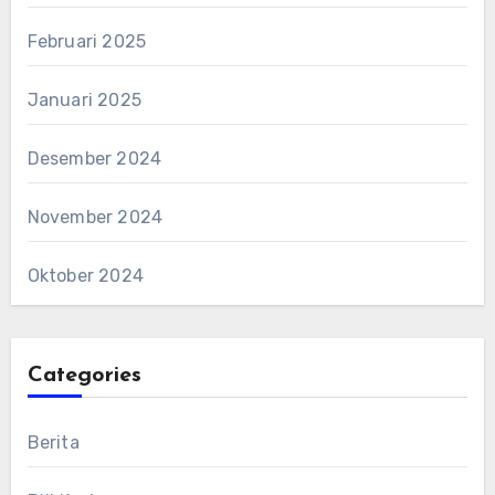
Februari 2025
Januari 2025
Desember 2024
November 2024
Oktober 2024
Categories
Berita