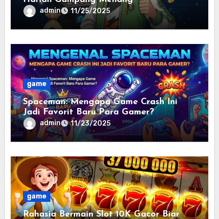
admin
11/25/2025
game
Spaceman: Mengapa Game Crash Ini
Jadi Favorit Baru Para Gamer?
admin
11/23/2025
game
Rahasia Bermain Slot 10K Gacor Biar