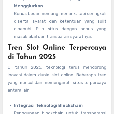
Menggiurkan
Bonus besar memang menarik, tapi seringkali
disertai syarat dan ketentuan yang sulit
dipenuhi. Pilih situs dengan bonus yang
masuk akal dan transparan syaratnya.
Tren Slot Online Terpercaya
di Tahun 2025
Di tahun 2025, teknologi terus mendorong
inovasi dalam dunia slot online. Beberapa tren
yang muncul dan memengaruhi situs terpercaya
antara lain:
Integrasi Teknologi Blockchain
Penggunaan blockchain untuk transparansi