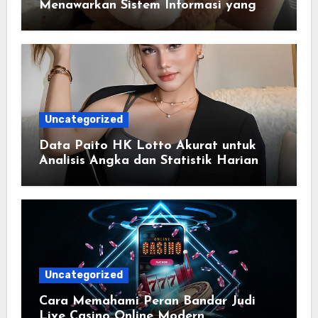
Menawarkan Sistem Informasi yang
Lebih Terstruktur
Uncategorized
Data Paito HK Lotto Akurat untuk
Analisis Angka dan Statistik Harian
Uncategorized
Cara Memahami Peran Bandar Judi
Live Casino Online Modern