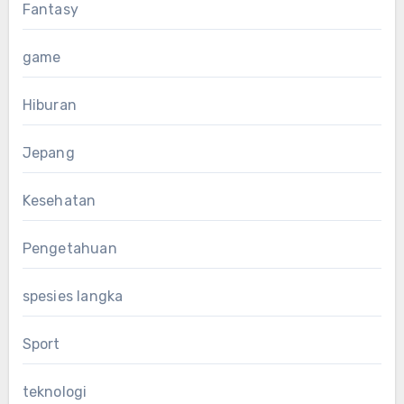
Fantasy
game
Hiburan
Jepang
Kesehatan
Pengetahuan
spesies langka
Sport
teknologi