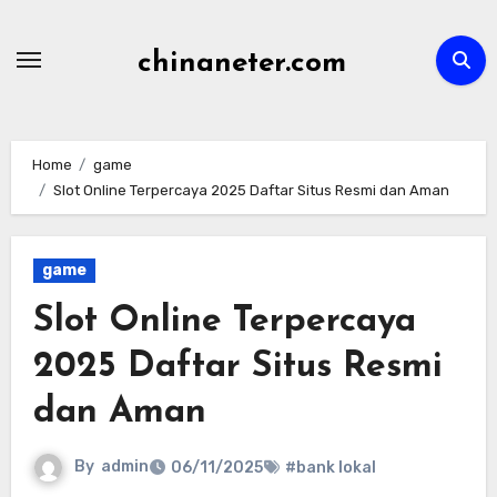
Skip
to
chinaneter.com
content
Home
game
Slot Online Terpercaya 2025 Daftar Situs Resmi dan Aman
game
Slot Online Terpercaya
2025 Daftar Situs Resmi
dan Aman
By
admin
06/11/2025
#bank lokal