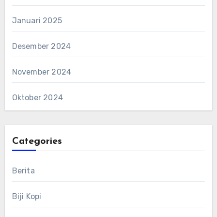
Januari 2025
Desember 2024
November 2024
Oktober 2024
Categories
Berita
Biji Kopi