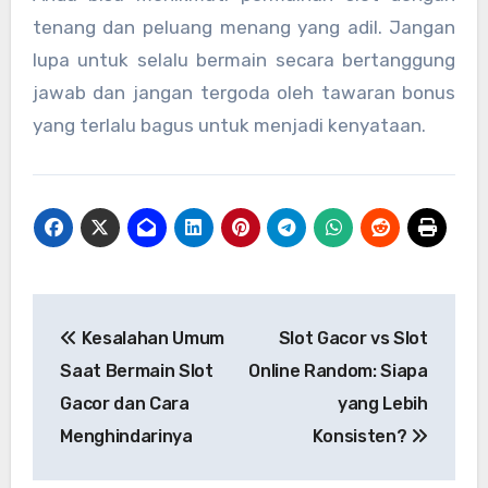
tenang dan peluang menang yang adil. Jangan
lupa untuk selalu bermain secara bertanggung
jawab dan jangan tergoda oleh tawaran bonus
yang terlalu bagus untuk menjadi kenyataan.
Navigasi
Kesalahan Umum
Slot Gacor vs Slot
pos
Saat Bermain Slot
Online Random: Siapa
Gacor dan Cara
yang Lebih
Menghindarinya
Konsisten?