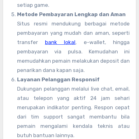
setiap game.
Metode Pembayaran Lengkap dan Aman
Situs resmi mendukung berbagai metode
pembayaran yang mudah dan aman, seperti
transfer
bank lokal
, e-wallet, hingga
pembayaran via pulsa. Kemudahan ini
memudahkan pemain melakukan deposit dan
penarikan dana kapan saja.
Layanan Pelanggan Responsif
Dukungan pelanggan melalui live chat, email,
atau telepon yang aktif 24 jam sehari
merupakan indikator penting. Respon cepat
dari tim support sangat membantu bila
pemain mengalami kendala teknis atau
butuh bantuan lainnya.