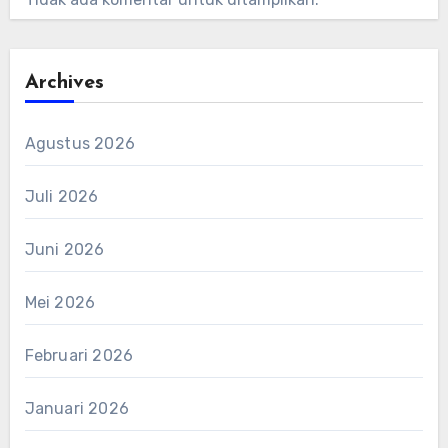
Archives
Agustus 2026
Juli 2026
Juni 2026
Mei 2026
Februari 2026
Januari 2026