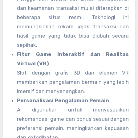
dan keamanan transaksi mulai diterapkan di
beberapa situs resmi. Teknologi ini
memungkinkan rekam jejak transaksi dan
hasil game yang tidak bisa diubah secara
sepihak.
Fitur Game Interaktif dan Realitas
Virtual (VR)
Slot dengan grafis 3D dan elemen VR
memberikan pengalaman bermain yang lebih
imersif dan menyenangkan.
Personalisasi Pengalaman Pemain
AI digunakan untuk menyesuaikan
rekomendasi game dan bonus sesuai dengan
preferensi pemain, meningkatkan kepuasan
dan keterlibatan.