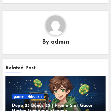
By
admin
Related Post
game
Hiburan
Depo 25 Bonus 25 | Promo Slot Gacor
Harian Gampang Menang