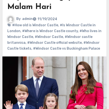
Malam Hari
By
admin
11/19/2024
#How old is Windsor Castle
,
#Is Windsor Castle in
London
,
#Where is Windsor Castle county
,
#Who lives in
Windsor Castle
,
#Windsor Castle
,
#Windsor castle
britannica
,
#Windsor Castle official website
,
#Windsor
Castle tickets
,
#Windsor Castle vs Buckingham Palace