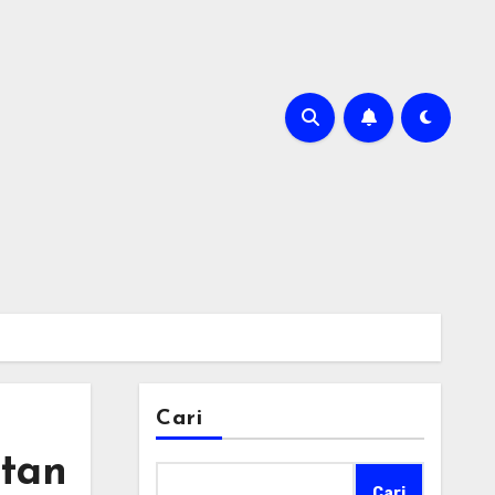
Cari
tan
Cari