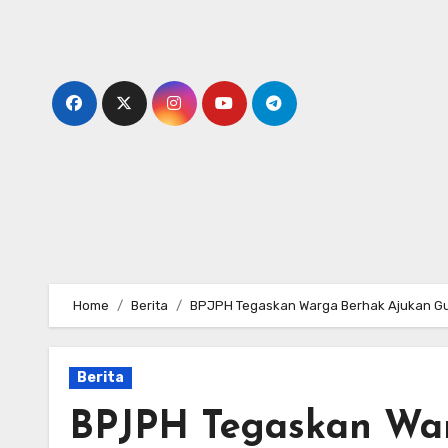
Skip
to
content
Home
Berita
BPJPH Tegaskan Warga Berhak Ajukan Gug
Berita
BPJPH Tegaskan Wa