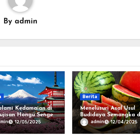
By
admin
a
Berita
lami Kedamaian di
Menelusuri Asal Usul
Fujisan Hongu Sengen
Budidaya Semangka d
a
Dunia
dmin
admin
12/05/2025
12/04/2025