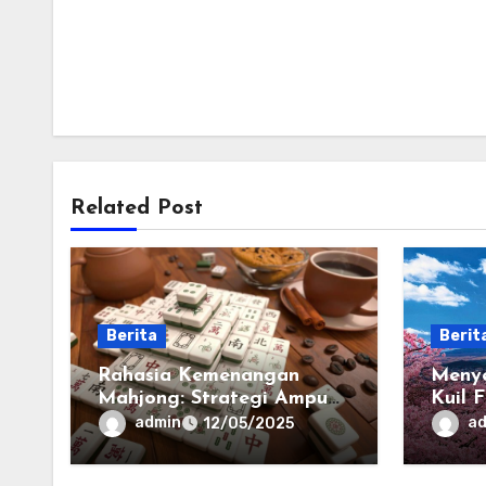
Related Post
Berita
Berit
Rahasia Kemenangan
Menye
Mahjong: Strategi Ampuh
Kuil 
untuk Pemula
Taish
admin
a
12/05/2025