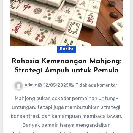
Berita
Rahasia Kemenangan Mahjong:
Strategi Ampuh untuk Pemula
admin
12/05/2025
Tidak ada komentar
Mahjong bukan sekadar permainan untung-
untungan, tetapi juga membutuhkan strategi,
konsentrasi, dan kemampuan membaca lawan.
Banyak pemain hanya mengandalkan