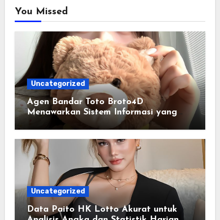
You Missed
Uncategorized
Agen Bandar Toto Broto4D
Menawarkan Sistem Informasi yang
Lebih Terstruktur
Uncategorized
Data Paito HK Lotto Akurat untuk
Analisis Angka dan Statistik Harian