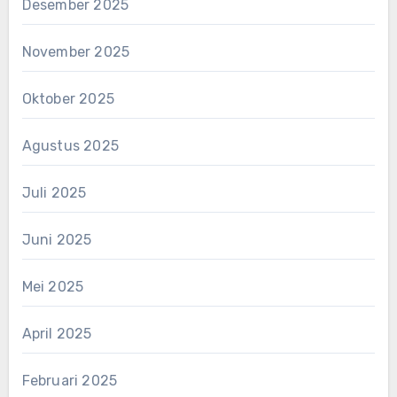
Desember 2025
November 2025
Oktober 2025
Agustus 2025
Juli 2025
Juni 2025
Mei 2025
April 2025
Februari 2025