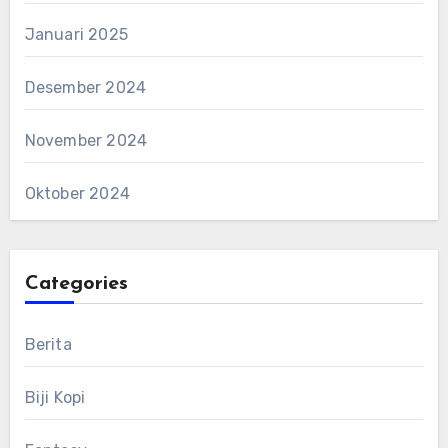
Januari 2025
Desember 2024
November 2024
Oktober 2024
Categories
Berita
Biji Kopi