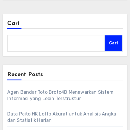
Cari
Cari
Recent Posts
Agen Bandar Toto Broto4D Menawarkan Sistem
Informasi yang Lebih Terstruktur
Data Paito HK Lotto Akurat untuk Analisis Angka
dan Statistik Harian