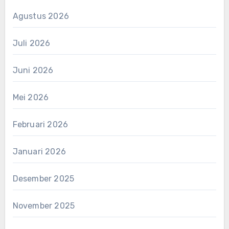
Agustus 2026
Juli 2026
Juni 2026
Mei 2026
Februari 2026
Januari 2026
Desember 2025
November 2025