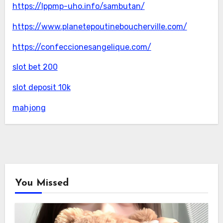
https://lppmp-uho.info/sambutan/
https://www.planetepoutineboucherville.com/
https://confeccionesangelique.com/
slot bet 200
slot deposit 10k
mahjong
You Missed