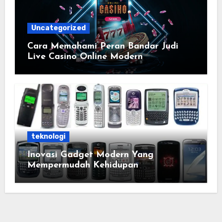
Uncategorized
Cara Memahami Peran Bandar Judi
Live Casino Online Modern
teknologi
Inovasi Gadget Modern Yang
Mempermudah Kehidupan