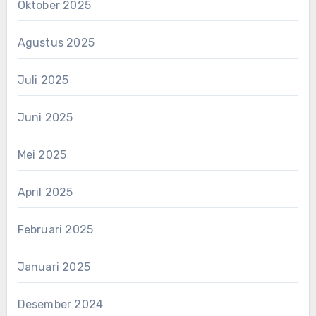
Oktober 2025
Agustus 2025
Juli 2025
Juni 2025
Mei 2025
April 2025
Februari 2025
Januari 2025
Desember 2024