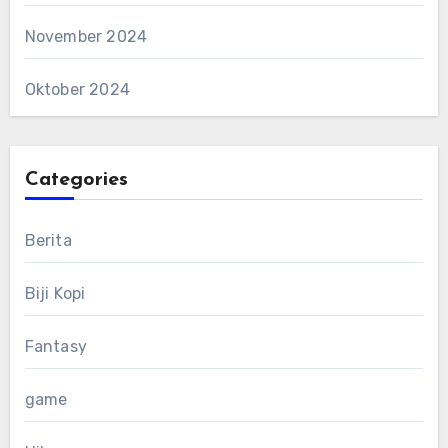
November 2024
Oktober 2024
Categories
Berita
Biji Kopi
Fantasy
game