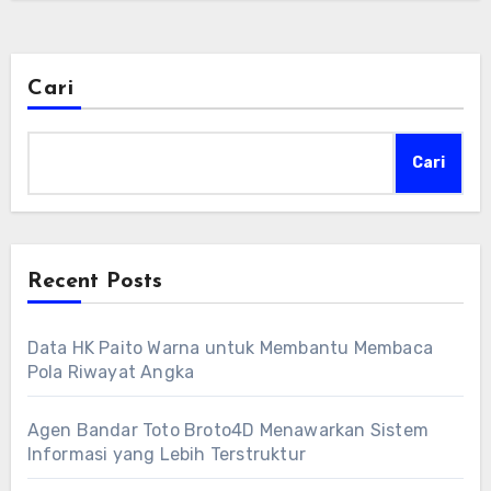
Cari
Cari
Recent Posts
Data HK Paito Warna untuk Membantu Membaca
Pola Riwayat Angka
Agen Bandar Toto Broto4D Menawarkan Sistem
Informasi yang Lebih Terstruktur