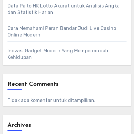
Data Paito HK Lotto Akurat untuk Analisis Angka
dan Statistik Harian
Cara Memahami Peran Bandar Judi Live Casino
Online Modern
Inovasi Gadget Modern Yang Mempermudah
Kehidupan
Recent Comments
Tidak ada komentar untuk ditampilkan.
Archives