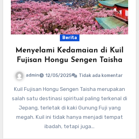
Berita
Menyelami Kedamaian di Kuil
Fujisan Hongu Sengen Taisha
admin
12/05/2025
Tidak ada komentar
Kuil Fujisan Hongu Sengen Taisha merupakan
salah satu destinasi spiritual paling terkenal di
Jepang, terletak di kaki Gunung Fuji yang
megah. Kuil ini tidak hanya menjadi tempat
ibadah, tetapi juga…