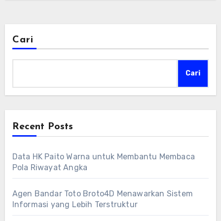
Cari
Cari
Recent Posts
Data HK Paito Warna untuk Membantu Membaca
Pola Riwayat Angka
Agen Bandar Toto Broto4D Menawarkan Sistem
Informasi yang Lebih Terstruktur