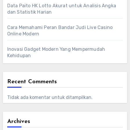
Data Paito HK Lotto Akurat untuk Analisis Angka
dan Statistik Harian
Cara Memahami Peran Bandar Judi Live Casino
Online Modern
Inovasi Gadget Modern Yang Mempermudah
Kehidupan
Recent Comments
Tidak ada komentar untuk ditampilkan.
Archives