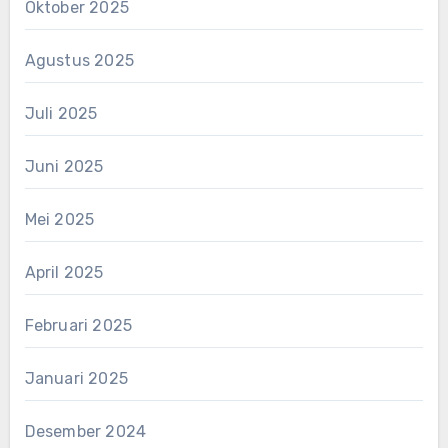
Oktober 2025
Agustus 2025
Juli 2025
Juni 2025
Mei 2025
April 2025
Februari 2025
Januari 2025
Desember 2024