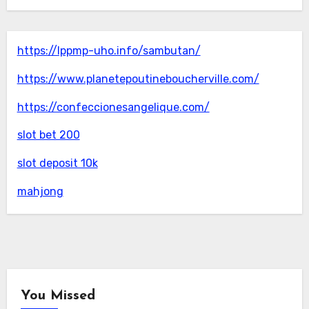
https://lppmp-uho.info/sambutan/
https://www.planetepoutineboucherville.com/
https://confeccionesangelique.com/
slot bet 200
slot deposit 10k
mahjong
You Missed