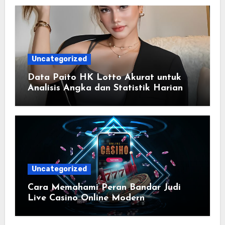
Uncategorized
Data Paito HK Lotto Akurat untuk
Analisis Angka dan Statistik Harian
Uncategorized
Cara Memahami Peran Bandar Judi
Live Casino Online Modern