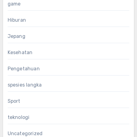
game
Hiburan
Jepang
Kesehatan
Pengetahuan
spesies langka
Sport
teknologi
Uncategorized