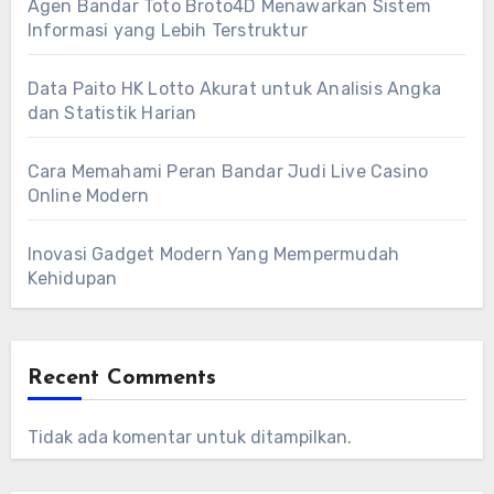
Agen Bandar Toto Broto4D Menawarkan Sistem
Informasi yang Lebih Terstruktur
Data Paito HK Lotto Akurat untuk Analisis Angka
dan Statistik Harian
Cara Memahami Peran Bandar Judi Live Casino
Online Modern
Inovasi Gadget Modern Yang Mempermudah
Kehidupan
Recent Comments
Tidak ada komentar untuk ditampilkan.