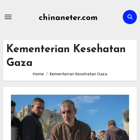
Skip
to
chinaneter.com
content
Kementerian Kesehatan
Gaza
Home
Kementerian Kesehatan Gaza