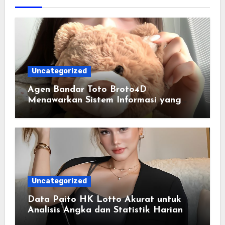
Uncategorized
Agen Bandar Toto Broto4D
Menawarkan Sistem Informasi yang
Lebih Terstruktur
Uncategorized
Data Paito HK Lotto Akurat untuk
Analisis Angka dan Statistik Harian