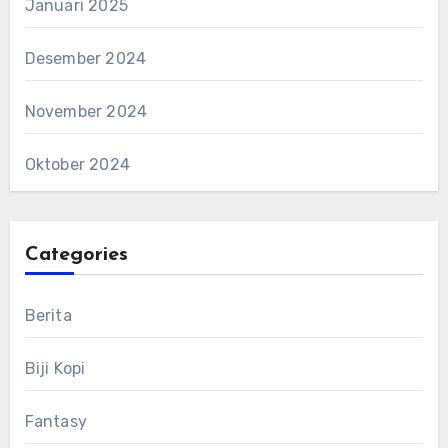
Januari 2025
Desember 2024
November 2024
Oktober 2024
Categories
Berita
Biji Kopi
Fantasy