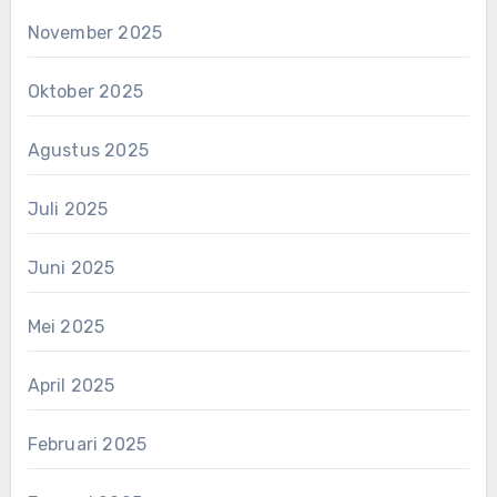
November 2025
Oktober 2025
Agustus 2025
Juli 2025
Juni 2025
Mei 2025
April 2025
Februari 2025