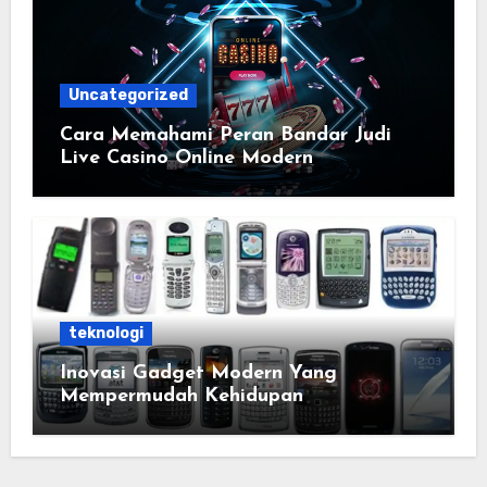
Uncategorized
Cara Memahami Peran Bandar Judi
Live Casino Online Modern
teknologi
Inovasi Gadget Modern Yang
Mempermudah Kehidupan