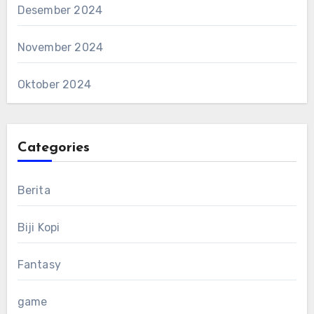
Desember 2024
November 2024
Oktober 2024
Categories
Berita
Biji Kopi
Fantasy
game