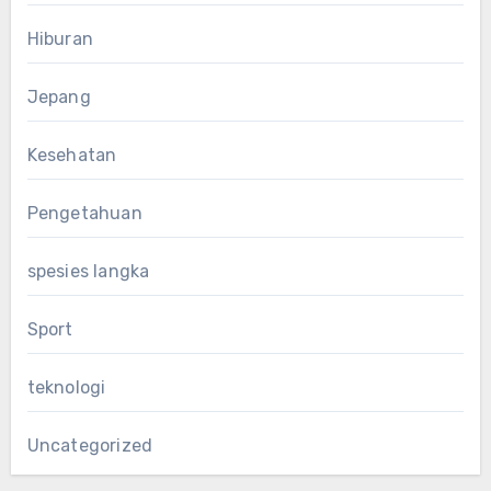
Hiburan
Jepang
Kesehatan
Pengetahuan
spesies langka
Sport
teknologi
Uncategorized