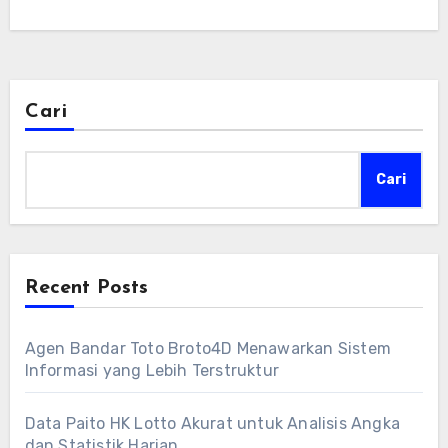
Cari
Cari
Recent Posts
Agen Bandar Toto Broto4D Menawarkan Sistem
Informasi yang Lebih Terstruktur
Data Paito HK Lotto Akurat untuk Analisis Angka
dan Statistik Harian