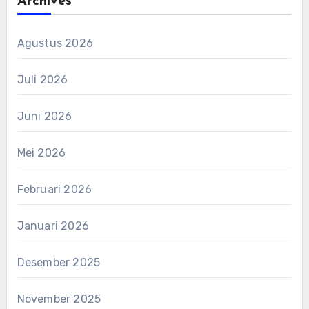
Archives
Agustus 2026
Juli 2026
Juni 2026
Mei 2026
Februari 2026
Januari 2026
Desember 2025
November 2025