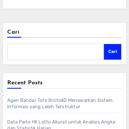
Cari
Cari
Recent Posts
Agen Bandar Toto Broto4D Menawarkan Sistem
Informasi yang Lebih Terstruktur
Data Paito HK Lotto Akurat untuk Analisis Angka
dan Statistik Harian