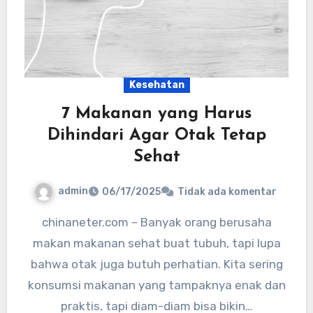
Kesehatan
7 Makanan yang Harus
Dihindari Agar Otak Tetap
Sehat
admin
06/17/2025
Tidak ada komentar
chinaneter.com – Banyak orang berusaha
makan makanan sehat buat tubuh, tapi lupa
bahwa otak juga butuh perhatian. Kita sering
konsumsi makanan yang tampaknya enak dan
praktis, tapi diam-diam bisa bikin…