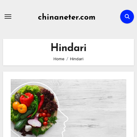
Skip
to
chinaneter.com
content
Hindari
Home
Hindari