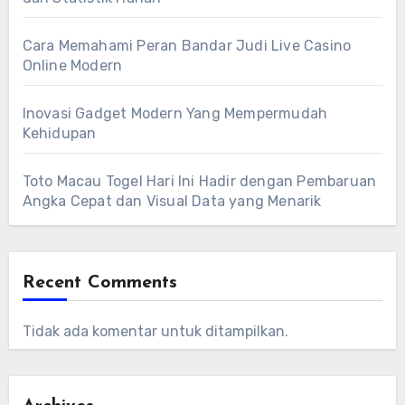
Cara Memahami Peran Bandar Judi Live Casino
Online Modern
Inovasi Gadget Modern Yang Mempermudah
Kehidupan
Toto Macau Togel Hari Ini Hadir dengan Pembaruan
Angka Cepat dan Visual Data yang Menarik
Recent Comments
Tidak ada komentar untuk ditampilkan.