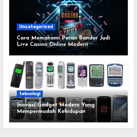
Uncategorized
Cara Memahami Peran Bandar Judi
Live Casino Online Modern
teknologi
Inovasi Gadget Modern Yang
Mempermudah Kehidupan