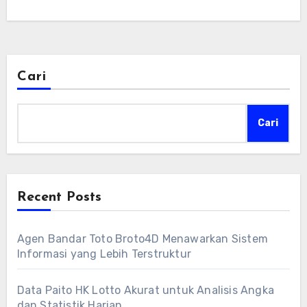
Cari
Cari
Recent Posts
Agen Bandar Toto Broto4D Menawarkan Sistem
Informasi yang Lebih Terstruktur
Data Paito HK Lotto Akurat untuk Analisis Angka
dan Statistik Harian