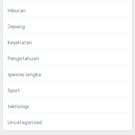
Hiburan
Jepang
Kesehatan
Pengetahuan
spesies langka
Sport
teknologi
Uncategorized