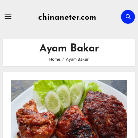
Skip
to
chinaneter.com
content
Ayam Bakar
Home
Ayam Bakar