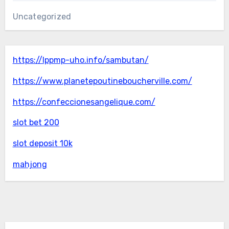
Uncategorized
https://lppmp-uho.info/sambutan/
https://www.planetepoutineboucherville.com/
https://confeccionesangelique.com/
slot bet 200
slot deposit 10k
mahjong