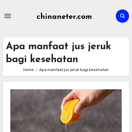
Skip
to
chinaneter.com
content
Apa manfaat jus jeruk
bagi kesehatan
Home
Apa manfaat jus jeruk bagi kesehatan