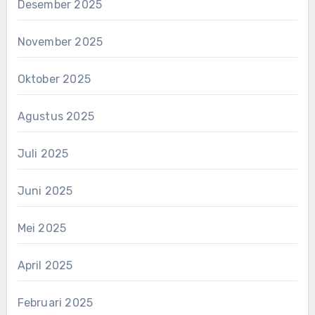
Desember 2025
November 2025
Oktober 2025
Agustus 2025
Juli 2025
Juni 2025
Mei 2025
April 2025
Februari 2025