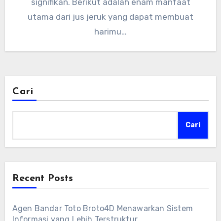
signifikan. Berikut adalah enam manfaat
utama dari jus jeruk yang dapat membuat
harimu…
Cari
Cari
Recent Posts
Agen Bandar Toto Broto4D Menawarkan Sistem
Informasi yang Lebih Terstruktur