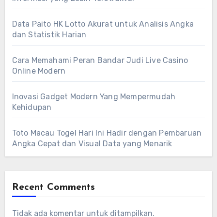
Data Paito HK Lotto Akurat untuk Analisis Angka
dan Statistik Harian
Cara Memahami Peran Bandar Judi Live Casino
Online Modern
Inovasi Gadget Modern Yang Mempermudah
Kehidupan
Toto Macau Togel Hari Ini Hadir dengan Pembaruan
Angka Cepat dan Visual Data yang Menarik
Recent Comments
Tidak ada komentar untuk ditampilkan.